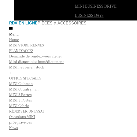
MINI BUSINESS DRIVE
BUSINESS DAYS
RDV EN LIGNE
PIÈCES & ACCESSOIRES
Menu
Home
MINI STORE RENNES
PLAN D'ACCÈS
Demande de rendez-vous atelier
Mini disponibles immédiatement
MINI neuves en stock
+
OFFRES SPECIALES
MINI Clubman
MINI Countryman
MINI 3 Portes
MINI 5 Portes
MINI Cabrio
RÉSERVER UN ESSAI
Occasions MINI
pi&egrave;ces
News