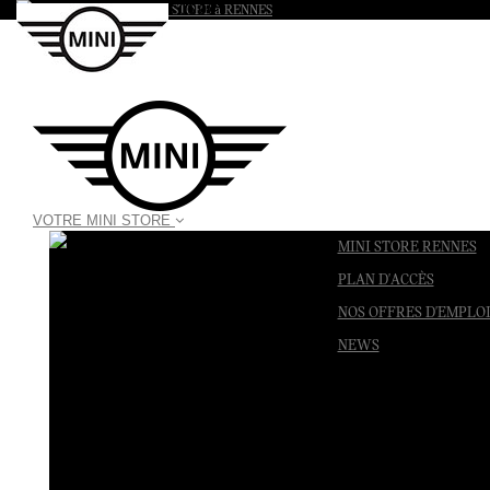
Appelez-nous au :
02 99 25 06 00
VOTRE MINI STORE
MINI STORE RENNES
PLAN D'ACCÈS
NOS OFFRES D'EMPLO
NEWS