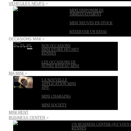
VÉHICULES NEUFS
MINI DISPONIBLES
IMMÉDIATEMENT
MINI NEUVES EN STOCK
RÉSERVER UN ESSAI
OCCASIONS MINI
NOS OCCASIONS
MINI STORE HUCHET
RENNES
LES OCCASIONS DE
NOTRE RÉSEAU MINI
MA MINI
LA NOUVELLE
APPLICATION MINI
APP.
MINI CHARGING
MINI SOCIETY
MINI RENT
BUSINESS CENTER
UN BUSINESS CENTER QUI VOUS 
RENNES