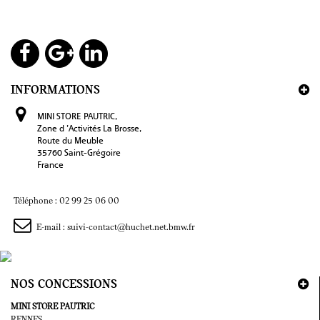
INFORMATIONS
MINI STORE PAUTRIC, 
Zone d ’Activités La Brosse,

Route du Meuble

35760 Saint-Grégoire

France
Téléphone :
02 99 25 06 00
E-mail :
suivi-contact@huchet.net.bmw.fr
NOS CONCESSIONS
MINI STORE PAUTRIC
RENNES