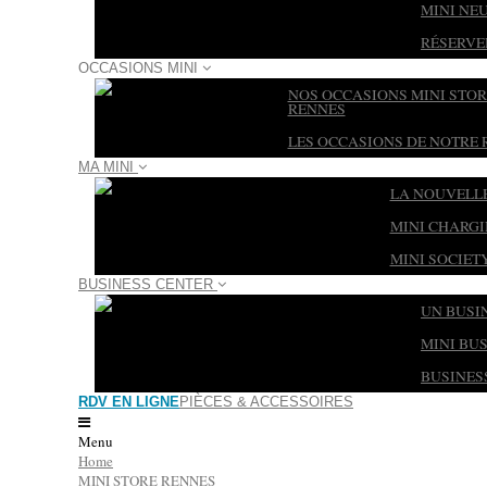
MINI NE
RÉSERVE
OCCASIONS MINI
NOS OCCASIONS MINI STO
RENNES
LES OCCASIONS DE NOTRE 
MA MINI
LA NOUVELLE
MINI CHARG
MINI SOCIET
BUSINESS CENTER
UN BUSI
MINI BU
BUSINES
RDV EN LIGNE
PIÈCES & ACCESSOIRES
Menu
Home
MINI STORE RENNES