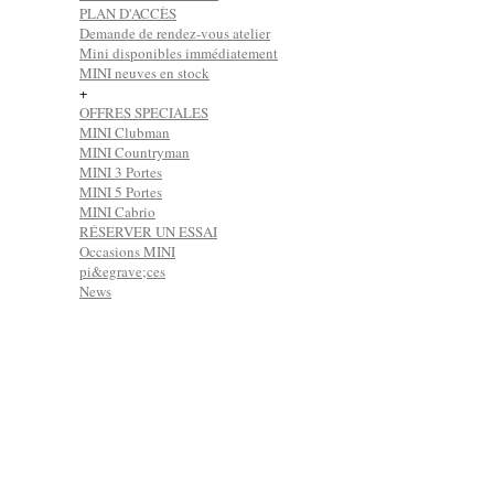
PLAN D'ACCÈS
Demande de rendez-vous atelier
Mini disponibles immédiatement
MINI neuves en stock
+
OFFRES SPECIALES
MINI Clubman
MINI Countryman
MINI 3 Portes
MINI 5 Portes
MINI Cabrio
RÉSERVER UN ESSAI
Occasions MINI
pi&egrave;ces
News