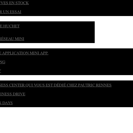
UVES EN STOCK
R UN ESSAI
RE HUCHET
RÉSEAU MINI
 APPLICATION MINI APP.
ING
Y
NESS CENTER QUI VOUS EST DÉDIÉ CHEZ PAUTRIC RENNES
SINESS DRIVE
S DAYS