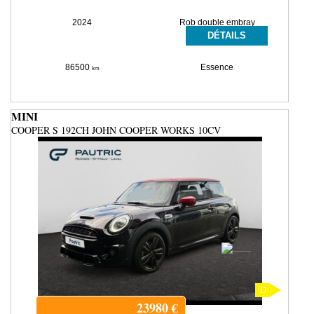
2024
Rob double embray
DÉTAILS
86500
Essence
km
MINI
COOPER S 192CH JOHN COOPER WORKS 10CV
D
23980
€