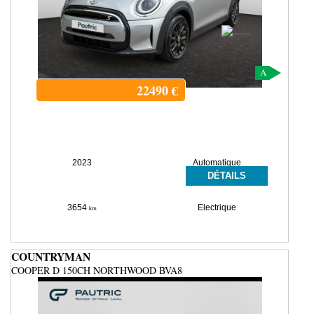
A
22490
€
2023
Automatique
DÉTAILS
3654
Electrique
km
COUNTRYMAN
COOPER D 150CH NORTHWOOD BVA8