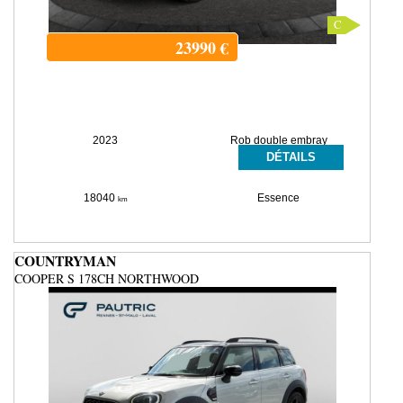
C
23990
€
2023
Rob double embray
DÉTAILS
18040
Essence
km
COUNTRYMAN
COOPER S 178CH NORTHWOOD