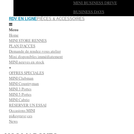
MINI BUSINESS DRIVE
BUSINESS DAYS
RDV EN LIGNE
PIÈCES & ACCESSOIRES
Menu
Home
MINI STORE RENNES
PLAN D'ACCÈS
Demande de rendez-vous atelier
Mini disponibles immédiatement
MINI neuves en stock
+
OFFRES SPECIALES
MINI Clubman
MINI Countryman
MINI 3 Portes
MINI 5 Portes
MINI Cabrio
RÉSERVER UN ESSAI
Occasions MINI
pi&egrave;ces
News