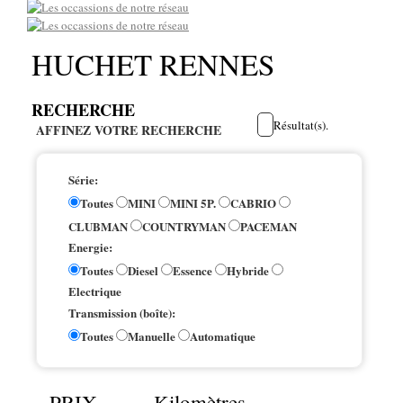
HUCHET RENNES
RECHERCHE
Résultat(s).
AFFINEZ VOTRE RECHERCHE
Série:
Toutes
MINI
MINI 5P.
CABRIO
CLUBMAN
COUNTRYMAN
PACEMAN
Energie:
Toutes
Diesel
Essence
Hybride
Electrique
Transmission (boîte):
Toutes
Manuelle
Automatique
PRIX
Kilomètres