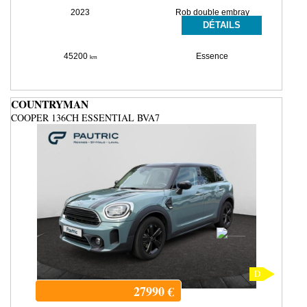
2023
Rob double embray
DÉTAILS
45200
Essence
km
COUNTRYMAN
COOPER 136CH ESSENTIAL BVA7
D
27990
€