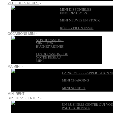
VÉHICULES NEUFS
MINI DISPONIBLES
IMMÉDIATEMENT
MINI NEUVES EN STOCK
RÉSERVER UN ESSAI
OCCASIONS MINI
NOS OCCASIONS
MINI STORE
HUCHET RENNES
LES OCCASIONS DE
NOTRE RÉSEAU
MINI
MA MINI
LA NOUVELLE APPLICATION MI
MINI CHARGING
MINI SOCIETY
MINI RENT
BUSINESS CENTER
UN BUSINESS CENTER QUI VOU
PAUTRIC RENNES