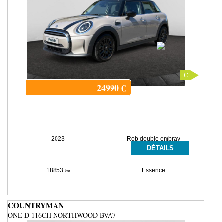
C
24990
€
2023
Rob double embray
DÉTAILS
18853
Essence
km
COUNTRYMAN
ONE D 116CH NORTHWOOD BVA7