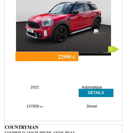
C
22990
€
2022
Automatique
DÉTAILS
137858
Diesel
km
COUNTRYMAN
COOPER D 150CH HIGHLANDS BVA8