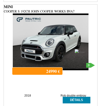
MINI
COOPER S 192CH JOHN COOPER WORKS BVA7
B
24990
€
2018
Rob double embray
DÉTAILS