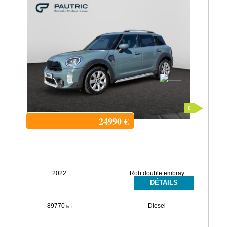
C
24990
€
2022
Rob double embray
DÉTAILS
89770
Diesel
km