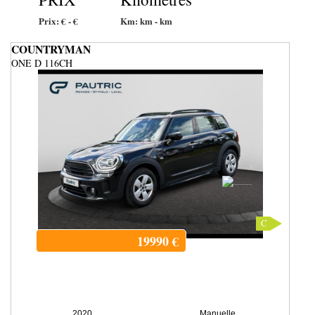
Prix:
€ -
€
Km:
km -
km
COUNTRYMAN
ONE D 116CH
C
19990
€
2020
Manuelle