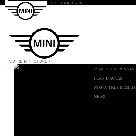
02 99 25 06 00
Appelez-nous au :
VOTRE MINI STORE
MINI STORE RENNES
PLAN D'ACCÈS
NOS OFFRES D'EMPL
NEWS