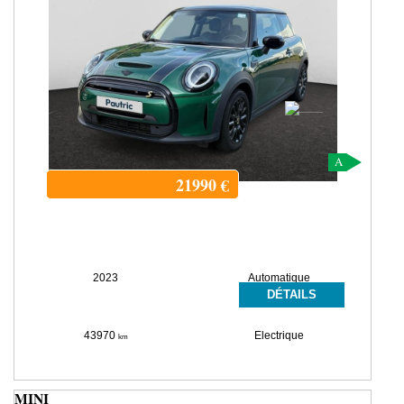
A
21990
€
2023
Automatique
DÉTAILS
43970
Electrique
km
MINI