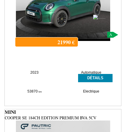
A
21990
€
2023
Automatique
DÉTAILS
53870
Electrique
km
MINI
COOPER SE 184CH EDITION PREMIUM BVA 5CV