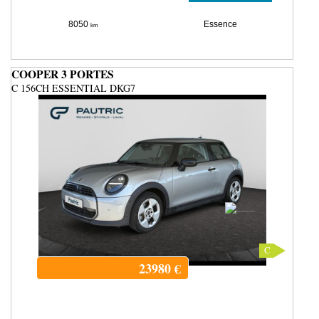
8050
Essence
km
COOPER 3 PORTES
C 156CH ESSENTIAL DKG7
C
23980
€